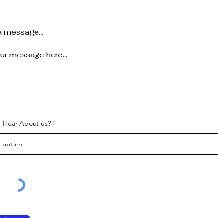
a message...
 Hear About us?