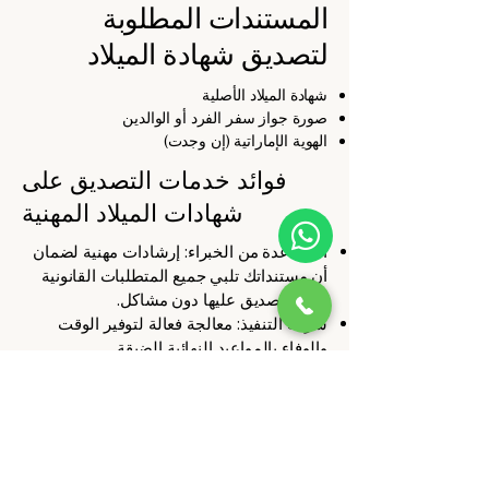
المستندات المطلوبة
لتصديق شهادة الميلاد
شهادة الميلاد الأصلية
صورة جواز سفر الفرد أو الوالدين
الهوية الإماراتية (إن وجدت)
فوائد خدمات التصديق على
شهادات الميلاد المهنية
المساعدة من الخبراء: إرشادات مهنية لضمان
أن مستنداتك تلبي جميع المتطلبات القانونية
ويتم التصديق عليها دون مشاكل.
سرعة التنفيذ: معالجة فعالة لتوفير الوقت
والوفاء بالمواعيد النهائية الضيقة.
دعم شامل: مساعدة كاملة في كل خطوة من
خطوات عملية التصديق، من التحقق الأولي
إلى
التصديق النهائي لوزارة الخارجية
.
لماذا تختار خدماتنا؟
بفضل سنوات الخبرة الطويلة، يقدم فريقنا