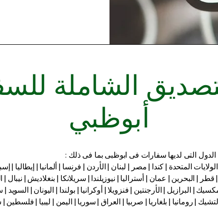
صديق الشاملة للس
أبوظبي
دول التى لديها سفارات فى ابوظبى بما فى ذلك :
لولايات المتحدة | كندا | مصر | لبنان | الأردن | فرنسا | ألمانيا | إيطاليا | إسبا
 قطر | البحرين | عمان | أستراليا | نيوزيلندا | سريلانكا | بنغلاديش | نيبال |
كسيك | البرازيل | الأرجنتين | فنزويلا | أوكرانيا | بولندا | اليونان | السويد | 
تشيك | رومانيا | بلغاريا | صربيا | العراق | سوريا | اليمن | ليبيا | فلسطين | سنغ