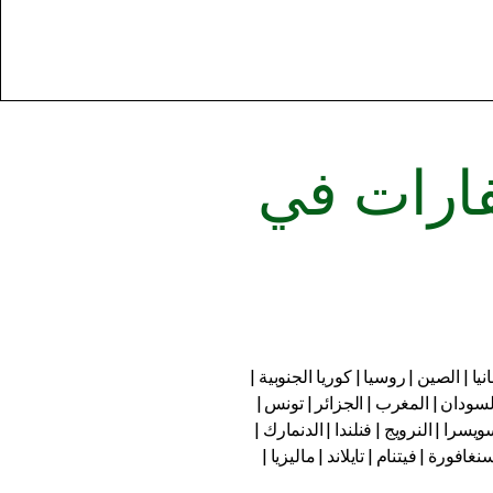
فارات في
نيا | الصين | روسيا | كوريا الجنوبية |
 السودان | المغرب | الجزائر | تونس |
سويسرا | النرويج | فنلندا | الدنمارك |
افورة | فيتنام | تايلاند | ماليزيا |