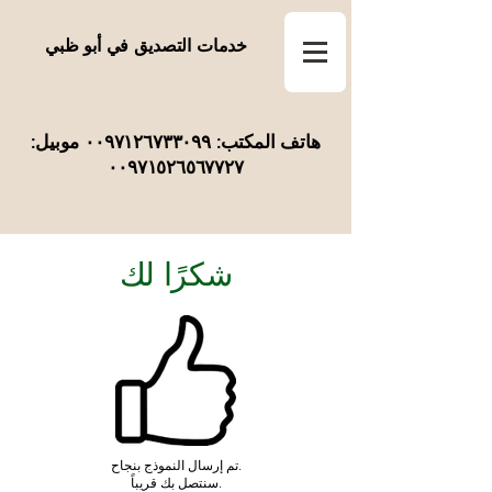
خدمات التصديق في أبو ظبي
هاتف المكتب: ٠٠٩٧١٢٦٧٣٣٠٩٩ موبيل:
٠٠٩٧١٥٢٦٥٦٧٧٢٧
شكرًا لك
تم إرسال النموذج بنجاح.
سنتصل بك قريباً.