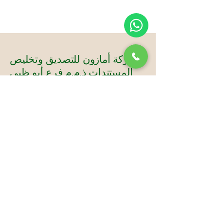
شركة أمازون للتصديق وتخليص
المستندات ذ.م.م فرع أبو ظبي
فن +٩٧١٢٦٧٣٣٠٩٩
موب+٩٧١٥٢٨٨٤٦٤٤١
البريد الإلكتروني: info@abudhabiattestation.ae
العنوان :
برج الفلاحي - محل R-21 - 4 شارع سلطان
بن زايد الأول - السعادة - المنطقة 1 - أبوظبي