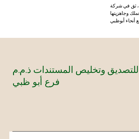
Amazon Attest في
ملك وجاهزيتها
لتصديق وتخليص المستندات ذ.م.م
فرع أبو ظبي