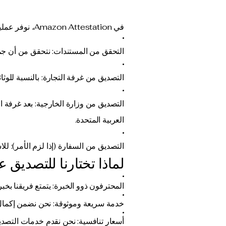
في Amazon Attestation، نوفر عملية سلسة للتعامل مع التصديق على مستنداتك التجارية:
التحقق من المستندات: نتحقق من أن جم
التصديق من غرفة التجارة: بالنسبة للوثائق
التصديق من وزارة الخارجية: بعد غرفة ال
العربية المتحدة.
التصديق من السفارة (إذا لزم الأمر): لل
لماذا تختارنا للتصديق ع
المحترفون ذوو الخبرة: يتمتع فريقنا بخ
خدمة سريعة وموثوقة: نحن نضمن إكمال
أسعار تنافسية: نحن نقدم خدمات التصديق